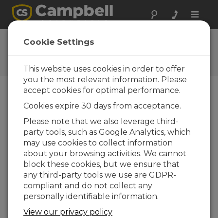
Toggle
naviga
Ask a Question
Cookie Settings
Typical response time of one
business day
This website uses cookies in order to offer
you the most relevant information. Please
accept cookies for optimal performance.
Favor selecione o seguinte formulário e um dos
Cookies expire 30 days from acceptance.
nossos especialistas entrará em contato com você.
*=campo obrigatório.
Please note that we also leverage third-
party tools, such as Google Analytics, which
may use cookies to collect information
Favor selecionar seu tipo de pergunta:
about your browsing activities. We cannot
Vendas
Suporte
block these cookies, but we ensure that
any third-party tools we use are GDPR-
compliant and do not collect any
Insira sua pergunta aqui:
personally identifiable information.
View our privacy policy