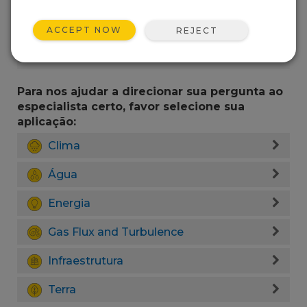
ACCEPT NOW
REJECT
Para nos ajudar a direcionar sua pergunta ao
especialista certo, favor selecione sua
aplicação:
Clima
Água
Energia
Gas Flux and Turbulence
Infraestrutura
Terra