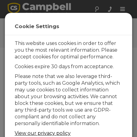
Toggle
naviga
Ask a Question
Cookie Settings
Typical response time of one
business day
This website uses cookies in order to offer
you the most relevant information. Please
accept cookies for optimal performance.
Favor selecione o seguinte formulário e um dos
Cookies expire 30 days from acceptance.
nossos especialistas entrará em contato com você.
*=campo obrigatório.
Please note that we also leverage third-
party tools, such as Google Analytics, which
may use cookies to collect information
Favor selecionar seu tipo de pergunta:
about your browsing activities. We cannot
Vendas
Suporte
block these cookies, but we ensure that
any third-party tools we use are GDPR-
compliant and do not collect any
Insira sua pergunta aqui:
personally identifiable information.
View our privacy policy