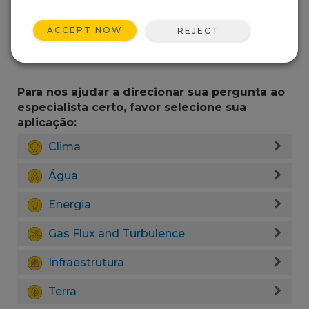
ACCEPT NOW
REJECT
Para nos ajudar a direcionar sua pergunta ao
especialista certo, favor selecione sua
aplicação:
Clima
Água
Energia
Gas Flux and Turbulence
Infraestrutura
Terra