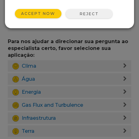
ACCEPT NOW
REJECT
Para nos ajudar a direcionar sua pergunta ao
especialista certo, favor selecione sua
aplicação:
Clima
Água
Energia
Gas Flux and Turbulence
Infraestrutura
Terra