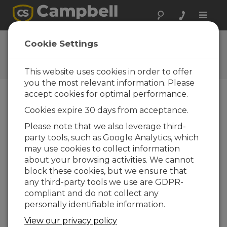
Toggle
naviga
Ask a Question
Cookie Settings
Typical response time of one
business day
This website uses cookies in order to offer
you the most relevant information. Please
accept cookies for optimal performance.
Favor selecione o seguinte formulário e um dos
Cookies expire 30 days from acceptance.
nossos especialistas entrará em contato com você.
*=campo obrigatório.
Please note that we also leverage third-
party tools, such as Google Analytics, which
may use cookies to collect information
Favor selecionar seu tipo de pergunta:
about your browsing activities. We cannot
Vendas
Suporte
block these cookies, but we ensure that
any third-party tools we use are GDPR-
compliant and do not collect any
Insira sua pergunta aqui:
personally identifiable information.
View our privacy policy