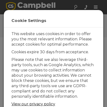
Toggle
naviga
Ask a Question
Cookie Settings
Typical response time of one
business day
This website uses cookies in order to offer
you the most relevant information. Please
accept cookies for optimal performance.
Favor selecione o seguinte formulário e um dos
Cookies expire 30 days from acceptance.
nossos especialistas entrará em contato com você.
*=campo obrigatório.
Please note that we also leverage third-
party tools, such as Google Analytics, which
may use cookies to collect information
Favor selecionar seu tipo de pergunta:
about your browsing activities. We cannot
Vendas
Suporte
block these cookies, but we ensure that
any third-party tools we use are GDPR-
compliant and do not collect any
Insira sua pergunta aqui:
personally identifiable information.
View our privacy policy