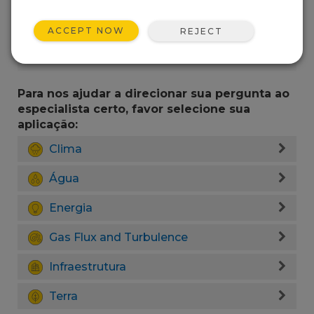
ACCEPT NOW
REJECT
Para nos ajudar a direcionar sua pergunta ao
especialista certo, favor selecione sua
aplicação:
Clima
Água
Energia
Gas Flux and Turbulence
Infraestrutura
Terra