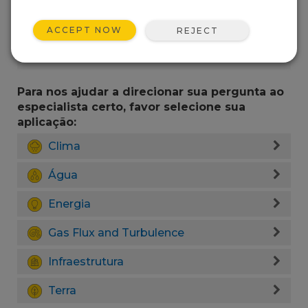
ACCEPT NOW
REJECT
Para nos ajudar a direcionar sua pergunta ao
especialista certo, favor selecione sua
aplicação:
Clima
Água
Energia
Gas Flux and Turbulence
Infraestrutura
Terra