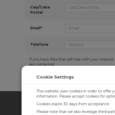
Cep/Caixa
Postal
Email*
Telefone
If you have files that will help with your requ
are contacted.
Cookie Settings
This website uses cookies in order to offer 
information. Please accept cookies for opt
Cookies expire 30 days from acceptance.
CAMPBELL SCIENTIFIC BRA
Please note that we also leverage third-par