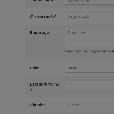
Sobrenome*
Organização*
Endereço
Favor inclua o departamento,
País*
Estado/Provínci
a
Cidade*