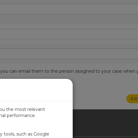
est, you can email them to the person assigned to your case when 
you the most relevant
imal performance.
SIL
ty tools, such as Google