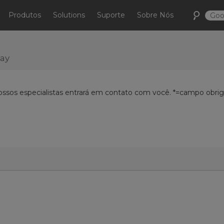
Produtos
Solutions
Suporte
Sobre Nós
day
ossos especialistas entrará em contato com você. *=campo obriga