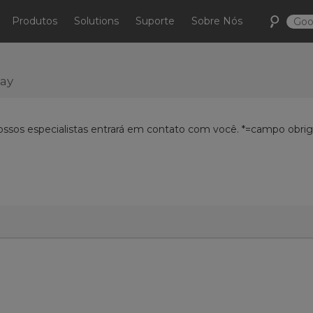
Produtos
Solutions
Suporte
Sobre Nós
day
ossos especialistas entrará em contato com você. *=campo obriga