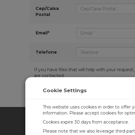
Cep/Caixa
Postal
Email*
Telefone
If you have files that will help with your requ
are contacted.
Cookie Settings
This website uses cookies in order to offer 
information. Please accept cookies for opt
Cookies expire 30 days from acceptance.
CAMPBELL SCIENTIFIC BRA
Please note that we also leverage third-par