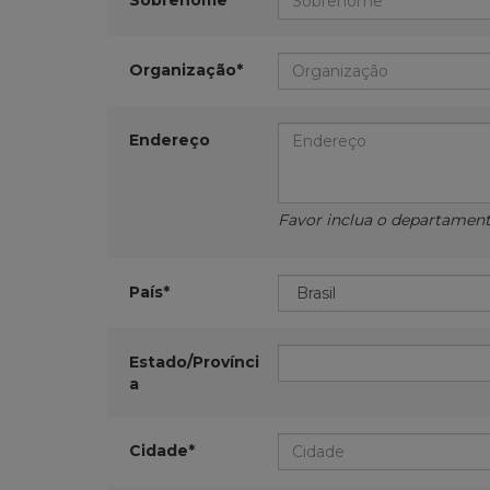
Sobrenome*
Organização*
Endereço
Favor inclua o departamento,
País*
Estado/Provínci
a
Cidade*