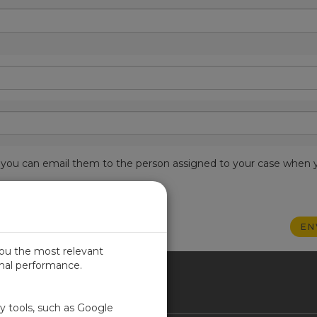
est, you can email them to the person assigned to your case when 
you the most relevant
imal performance.
SIL
ty tools, such as Google