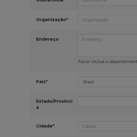
Sobrenome*
Organização*
Endereço
Favor inclua o departamento,
País*
Estado/Provínci
a
Cidade*