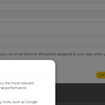
est, you can email them to the person assigned to your case when 
you the most relevant
imal performance.
SIL
ty tools, such as Google