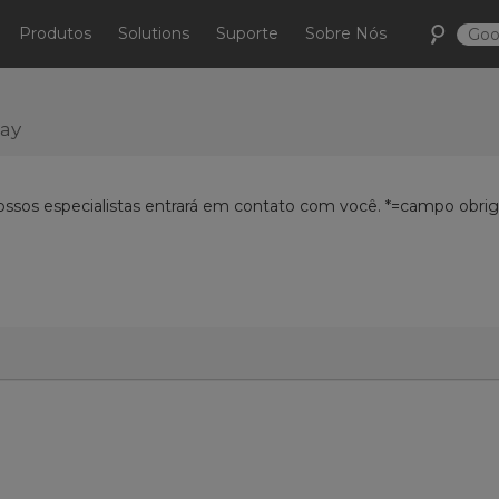
Produtos
Solutions
Suporte
Sobre Nós
day
ossos especialistas entrará em contato com você. *=campo obriga