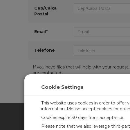
Cep/Caixa
Postal
Email*
Telefone
If you have files that will help with your requ
are contacted.
Cookie Settings
This website uses cookies in order to offer 
information. Please accept cookies for opt
Cookies expire 30 days from acceptance.
CAMPBELL SCIENTIFIC BRA
Please note that we also leverage third-par