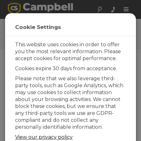
Toggle
naviga
Ask a Question
Cookie Settings
Typical response time of one
business day
This website uses cookies in order to offer
you the most relevant information. Please
accept cookies for optimal performance.
Favor selecione o seguinte formulário e um dos
Cookies expire 30 days from acceptance.
nossos especialistas entrará em contato com você.
*=campo obrigatório.
Please note that we also leverage third-
party tools, such as Google Analytics, which
may use cookies to collect information
Favor selecionar seu tipo de pergunta:
about your browsing activities. We cannot
Vendas
Suporte
block these cookies, but we ensure that
any third-party tools we use are GDPR-
compliant and do not collect any
Insira sua pergunta aqui:
personally identifiable information.
View our privacy policy