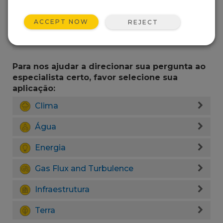
ACCEPT NOW
REJECT
Para nos ajudar a direcionar sua pergunta ao
especialista certo, favor selecione sua
aplicação:
Clima
Água
Energia
Gas Flux and Turbulence
Infraestrutura
Terra