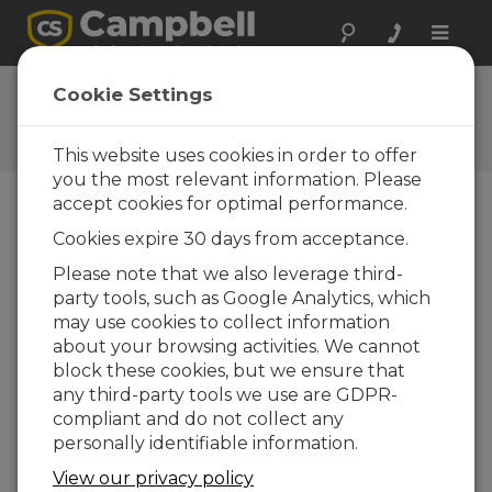
Toggle
naviga
Ask a Question
Cookie Settings
Typical response time of one
business day
This website uses cookies in order to offer
you the most relevant information. Please
accept cookies for optimal performance.
Favor selecione o seguinte formulário e um dos
Cookies expire 30 days from acceptance.
nossos especialistas entrará em contato com você.
*=campo obrigatório.
Please note that we also leverage third-
party tools, such as Google Analytics, which
may use cookies to collect information
Favor selecionar seu tipo de pergunta:
about your browsing activities. We cannot
Vendas
Suporte
block these cookies, but we ensure that
any third-party tools we use are GDPR-
compliant and do not collect any
Insira sua pergunta aqui:
personally identifiable information.
View our privacy policy