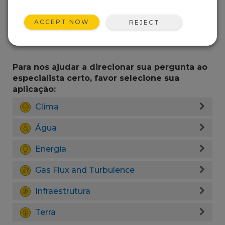
ACCEPT NOW
REJECT
Para nos ajudar a direcionar sua pergunta ao
especialista certo, favor selecione sua
aplicação:
Clima
Água
Energia
Gas Flux and Turbulence
Infraestrutura
Terra